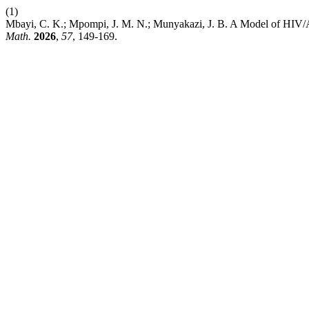
(1)
Mbayi, C. K.; Mpompi, J. M. N.; Munyakazi, J. B. A Model of HIV
Math.
2026
,
57
, 149-169.